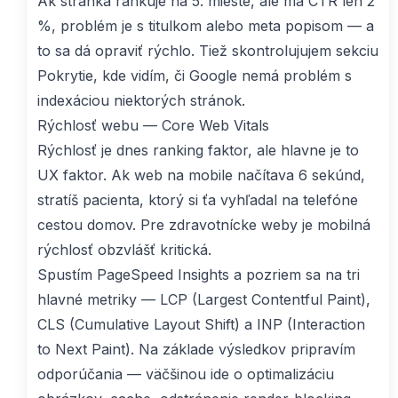
Ak stránka rankuje na 5. mieste, ale má CTR len 2
%, problém je s titulkom alebo meta popisom — a
to sa dá opraviť rýchlo. Tiež skontrolujujem sekciu
Pokrytie, kde vidím, či Google nemá problém s
indexáciou niektorých stránok.
Rýchlosť webu — Core Web Vitals
Rýchlosť je dnes ranking faktor, ale hlavne je to
UX faktor. Ak web na mobile načítava 6 sekúnd,
stratíš pacienta, ktorý si ťa vyhľadal na telefóne
cestou domov. Pre zdravotnícke weby je mobilná
rýchlosť obzvlášť kritická.
Spustím PageSpeed Insights a pozriem sa na tri
hlavné metriky — LCP (Largest Contentful Paint),
CLS (Cumulative Layout Shift) a INP (Interaction
to Next Paint). Na základe výsledkov pripravím
odporúčania — väčšinou ide o optimalizáciu