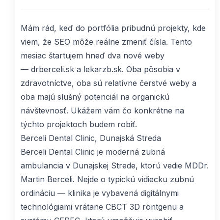
Mám rád, keď do portfólia pribudnú projekty, kde
viem, že SEO môže reálne zmeniť čísla. Tento
mesiac štartujem hneď dva nové weby
—
drberceli.sk
a
lekarzb.sk
. Oba pôsobia v
zdravotníctve, oba sú relatívne čerstvé weby a
oba majú slušný potenciál na organickú
návštevnosť. Ukážem vám čo konkrétne na
týchto projektoch budem robiť.
Berceli Dental Clinic, Dunajská Streda
Berceli Dental Clinic
je moderná zubná
ambulancia v Dunajskej Strede, ktorú vedie MDDr.
Martin Berceli. Nejde o typickú vidiecku zubnú
ordináciu — klinika je vybavená digitálnymi
technológiami vrátane CBCT 3D röntgenu a