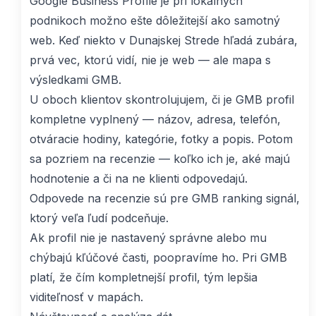
Google Business Profile je pri lokálnych
podnikoch možno ešte dôležitejší ako samotný
web. Keď niekto v Dunajskej Strede hľadá zubára,
prvá vec, ktorú vidí, nie je web — ale mapa s
výsledkami GMB.
U oboch klientov skontrolujujem, či je GMB profil
kompletne vyplnený — názov, adresa, telefón,
otváracie hodiny, kategórie, fotky a popis. Potom
sa pozriem na recenzie — koľko ich je, aké majú
hodnotenie a či na ne klienti odpovedajú.
Odpovede na recenzie sú pre GMB ranking signál,
ktorý veľa ľudí podceňuje.
Ak profil nie je nastavený správne alebo mu
chýbajú kľúčové časti, poopravíme ho. Pri GMB
platí, že čím kompletnejší profil, tým lepšia
viditeľnosť v mapách.