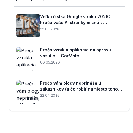
Veľká čistka Google v roku 2026:
Prečo vaše AI stránky miznú z
internetu a ako to zastaviť?
22.05.2026
Prečo vznikla aplikácia na správu
vozidiel - CarMate
06.05.2026
Prečo vám blogy neprinášajú
zákazníkov (a čo robiť namiesto toho v
lokálnom SEO)
22.04.2026