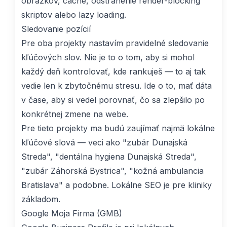
obrázkov, cache, odstránenie render-blocking
skriptov alebo lazy loading.
Sledovanie pozícií
Pre oba projekty nastavím pravidelné sledovanie
kľúčových slov. Nie je to o tom, aby si mohol
každý deň kontrolovať, kde rankuješ — to aj tak
vedie len k zbytočnému stresu. Ide o to, mať dáta
v čase, aby si vedel porovnať, čo sa zlepšilo po
konkrétnej zmene na webe.
Pre tieto projekty ma budú zaujímať najmä lokálne
kľúčové slová — veci ako "zubár Dunajská
Streda", "dentálna hygiena Dunajská Streda",
"zubár Záhorská Bystrica", "kožná ambulancia
Bratislava" a podobne. Lokálne SEO je pre kliniky
základom.
Google Moja Firma (GMB)