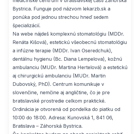
medicínske centrum v bratislavskej časti Záhorská
Bystrica. Funguje pod názvom lekarzb.sk a
ponúka pod jednou strechou hneď sedem
špecializácií.
Na webe nájdeš komplexnú stomatológiu (MDDr.
Renáta Kišová), estetickú všeobecnú stomatológiu
a infúzne terapie (MDDr. Ivan Oseredchuk),
dentálnu hygienu (Bc. Diana Lempelova), kožnú
ambulanciu (MUDr. Martina Hertelová) a estetickú
aj chirurgickú ambulanciu (MUDr. Martin
Dubovský, PhD). Centrum komunikuje v
slovenčine, nemčine aj angličtine, čo je pre
bratislavské prostredie celkom praktické.
Ordinácia je otvorená od pondelka do piatku od
10:00 do 18:00. Adresa: Kunovská 1, 841 06,
Bratislava – Záhorská Bystrica.