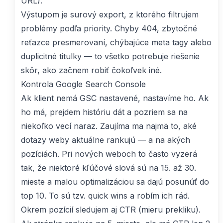
URL).
Výstupom je surový export, z ktorého filtrujem
problémy podľa priority. Chyby 404, zbytočné
reťazce presmerovaní, chýbajúce meta tagy alebo
duplicitné titulky — to všetko potrebuje riešenie
skôr, ako začnem robiť čokoľvek iné.
Kontrola Google Search Console
Ak klient nemá GSC nastavené, nastavíme ho. Ak
ho má, prejdem históriu dát a pozriem sa na
niekoľko vecí naraz. Zaujíma ma najmä to, aké
dotazy weby aktuálne rankujú — a na akých
pozíciách. Pri nových weboch to často vyzerá
tak, že niektoré kľúčové slová sú na 15. až 30.
mieste a malou optimalizáciou sa dajú posunúť do
top 10. To sú tzv. quick wins a robím ich rád.
Okrem pozícií sledujem aj CTR (mieru prekliku).