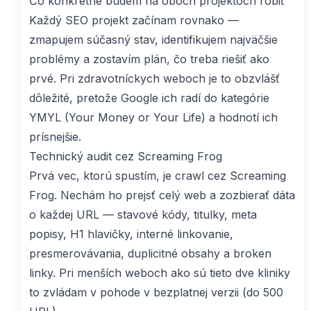
Čo konkrétne budem na oboch projektoch robiť
Každý SEO projekt začínam rovnako —
zmapujem súčasný stav, identifikujem najväčšie
problémy a zostavím plán, čo treba riešiť ako
prvé. Pri zdravotníckych weboch je to obzvlášť
dôležité, pretože Google ich radí do kategórie
YMYL (Your Money or Your Life) a hodnotí ich
prísnejšie.
Technický audit cez Screaming Frog
Prvá vec, ktorú spustím, je crawl cez Screaming
Frog. Nechám ho prejsť celý web a zozbierať dáta
o každej URL — stavové kódy, titulky, meta
popisy, H1 hlavičky, interné linkovanie,
presmerovávania, duplicitné obsahy a broken
linky. Pri menších weboch ako sú tieto dve kliniky
to zvládam v pohode v bezplatnej verzii (do 500