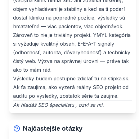
(väčšina kliník nemá SEO ani zďaleka riešené),
objem vyhľadávaní je stabilný a keď sa ti podarí
dostať kliniku na popredné pozície, výsledky sú
hmatateľné — viac pacientov, viac objednávok.
Zároveň to nie je triviálny projekt. YMYL kategória
si vyžaduje kvalitný obsah, E-E-A-T signály
(odbornosť, autorita, dôveryhodnosť) a technicky
čistý web. Výzva na správnej úrovni — práve tak
ako to mám rád.
Výsledky budem postupne zdieľať tu na stipka.sk.
Ak ťa zaujíma, ako vyzerá reálny SEO projekt od
auditu po výsledky, zostatok série ťa zaujme.
Ak hľadáš SEO špecialistu ,
ozvi sa mi
.
Najčastejšie otázky