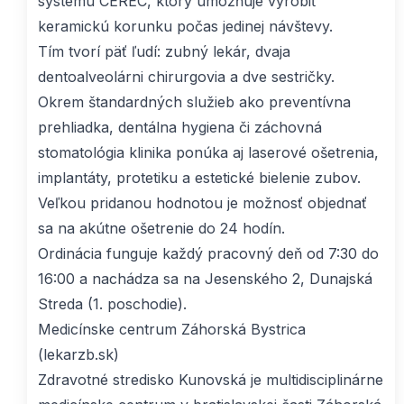
systému CEREC, ktorý umožňuje vyrobiť
keramickú korunku počas jedinej návštevy.
Tím tvorí päť ľudí: zubný lekár, dvaja
dentoalveolárni chirurgovia a dve sestričky.
Okrem štandardných služieb ako preventívna
prehliadka, dentálna hygiena či záchovná
stomatológia klinika ponúka aj laserové ošetrenia,
implantáty, protetiku a estetické bielenie zubov.
Veľkou pridanou hodnotou je možnosť objednať
sa na akútne ošetrenie do 24 hodín.
Ordinácia funguje každý pracovný deň od 7:30 do
16:00 a nachádza sa na Jesenského 2, Dunajská
Streda (1. poschodie).
Medicínske centrum Záhorská Bystrica
(lekarzb.sk)
Zdravotné stredisko Kunovská
je multidisciplinárne